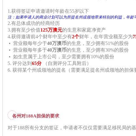
1.获得签证申请邀请时年龄在55岁以下
注：如果申请人的商业计划可以为所提名州或领地带来特别的利益，年龄
2.有总体成功的经商经历
3.拥有至少价值
125万澳元
的
生意和家庭净资产
4.获得邀请前4个财年中至少有
2个
财年，在年营业额至少为
•
营业额每年少于
40万澳币
的生意，至少拥有51%的股份
•
营业额每年多于
40万澳币
的生意，至少拥有30%的股份
•
如生意属于上市公司，至少需要拥有10%的股份
5. 评分达到
65分
（自测评分工具附后）
6. 获得某个州或领地的提名（需要满足提名州或领地的担保
各州对188A担保的要求
对于188所有分支的签证，申请者不仅仅需要满足移民局的