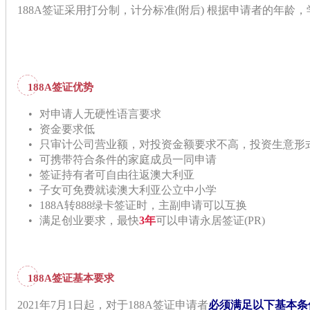
188A签证采用打分制，计分标准(附后) 根据申请者的年
188A签证优势
•
对申请人无硬性语言要求
•
资金要求低
•
只审计公司营业额，对投资金额要求不高，投资生意形
•
可携带符合条件的家庭成员一同申请
•
签证持有者可自由往返澳大利亚
•
子女可免费就读澳大利亚公立中小学
•
188A转888绿卡签证时，主副申请可以互换
•
满足创业要求，最快
3年
可以申请永居签证(PR)
188A签证基本要求
2021年7月1日起，对于188A签证申请者
必须满足以下基本条