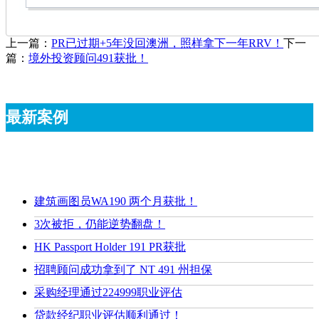
上一篇：
PR已过期+5年没回澳洲，照样拿下一年RRV！
下一
篇：
境外投资顾问491获批！
最新案例
建筑画图员WA190 两个月获批！
3次被拒，仍能逆势翻盘！
HK Passport Holder 191 PR获批
招聘顾问成功拿到了 NT 491 州担保
采购经理通过224999职业评估
贷款经纪职业评估顺利通过！