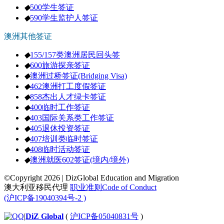
◆
500学生签证
◆
590学生监护人签证
澳洲其他签证
◆
155/157类澳洲居民回头签
◆
600旅游探亲签证
◆
澳洲过桥签证(Bridging Visa)
◆
462澳洲打工度假签证
◆
858杰出人才绿卡签证
◆
400临时工作签证
◆
403国际关系类工作签证
◆
405退休投资签证
◆
407培训类临时签证
◆
408临时活动签证
◆
澳洲就医602签证(境内/境外)
©Copyright 2026 | DizGlobal Education and Migration
澳大利亚移民代理
职业准则Code of Conduct
(沪ICP备19040394号-2 )
|
DiZ Global
(
沪ICP备05040831号
)