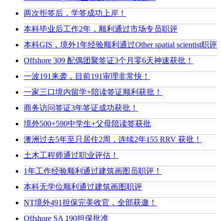
两次拒签后，学签成功上岸！
本科毕业后工作2年，顺利通过市场专员职评
本科GIS，境外1年经验顺利通过Other spatial scientist职评
Offshore 309 配偶团聚签证3个月零6天神速获批！
一波191来袭，目前191审理非常快！
一家三口境内留学+陪读签证顺利获批！
商务访问签证3年签证成功获批！
境外500+590中学生+父母陪读签获批
澳洲过去5年至只居住2周，连续2年155 RRV 获批！
土木工程师通过职业评估！
1年工作经验顺利通过建筑画图员职评！
本科无学位顺利通过建筑画图职评
NT境外491担保完美收官，全部获邀！
Offshore SA 190担保批准