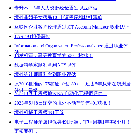
专升本，3年人力资源经验通过职业评估
境外非婚子女移民101申请程序和材料清单
互联网企业客户经理通过lCT Account Manager 职业认证
TAS 491担保获批
Information and Organisation Professionals nec 通过职业评
估
触发机审，高等教育学签500，秒批！
数据科学家顺利拿到ACS职评
境外统计师顺利拿到职业评估
原2010批准的175签证（现189），过去5年从未在澳洲居
住过，最终
船舶电气工程师通过EA 自动化工程师评估！
2023年5月8日递交的境外不动产销售491获批！
境外机械工程师491下签
电子工程师亲属担保类491批准，审理周期1年零8个月！
更多案例...