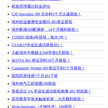
研发经理通过职业评估
GIS Specialist 189 无补料5个月火速获批！
境外职业健康安全顾问 491签证获批
境外配偶309配偶签，14个月顺利获批！
155RRV连续4年获批，每次1年！
TAS会计毕业生成功获批491！
大龄境外中教硕士500学签6天获批！
会计SA 491 签证历时18个月获批！
Community Worker 491签证不到3个月获批！
医院药房技师7个月491下签
境外电气工程画图190获批
恭喜这位 SA 毕业生成功获批南澳 491 州担保！
高等教育学签未触发机审：26天顺利获批！
Biotechnologist（生物技术）189获批！