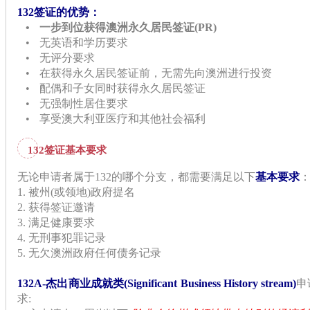
132签证的优势：
•
一步到位获得澳洲永久居民签证(PR)
•
无英语和学历要求
•
无评分要求
•
在获得永久居民签证前，无需先向澳洲进行投资
•
配偶和子女同时获得永久居民签证
•
无强制性居住要求
•
享受澳大利亚医疗和其他社会福利
132签证基本要求
无论申请者属于132的哪个分支，都需要满足以下
基本要求
1. 被州(或领地)政府提名
2. 获得签证邀请
3. 满足健康要求
4. 无刑事犯罪记录
5. 无欠澳洲政府任何债务记录
132A-杰出商业成就类(Significant Business History stream)
申
求: