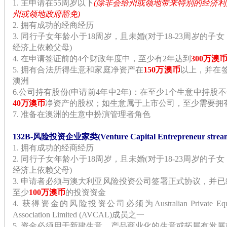
1. 主申请在55周岁以下
(除非会给州或领地带来特别的经济
州或领地政府豁免)
2. 拥有成功的经商经历
3. 同行子女年龄小于18周岁，且未婚(对于18-23周岁的
经济上依赖父母)
4. 在申请签证前的4个财政年度中，至少有2年达到
300万澳
5. 拥有合法所得生意和家庭净资产在
150万澳币
以上，并在
澳洲
6.公司持有股份(申请前4年中2年)：在至少1个生意中持股
40万澳币
净资产的股权；
如生意属于上市公司，至少需要拥有
7. 准备在澳洲的生意中扮演管理者角色
132B-风险投资企业家类(Venture Capital Entrepreneur strea
1. 拥有成功的经商经历
2. 同行子女年龄小于18周岁，且未婚(对于18-23周岁的
经济上依赖父母)
3. 申请者必须与澳大利亚风险投资公司签署正式协议，并
至少
100万澳币
的投资资金
4. 获得资金的风险投资公司必须为Australian Private Equity an
Association Limited (AVCAL)成员之一
5. 资金必须用于新建生意，产品商业化的生意或
拓展
有发展