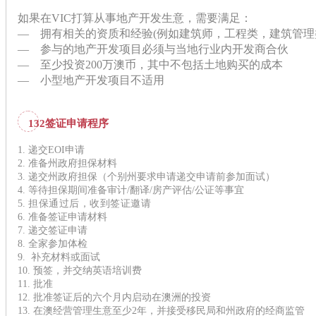
如果在VIC打算从事地产开发生意，需要满足：
—
拥有相关的资质和经验(例如建筑师，工程类，建筑管理
—
参与的地产开发项目必须与当地行业内开发商合伙
—
至少投资200万澳币，其中不包括土地购买的成本
—
小型地产开发项目不适用
132签证申请程序
1. 递交EOI申请
2. 准备州政府担保材料
3. 递交州政府担保（个别州要求申请递交申请前参加面试）
4. 等待担保期间准
备审计/翻译/房产评估/公证等事宜
5.
担保
通过后，收到签证邀请
6. 准备签证申请材料
7. 递交签证申请
8. 全家参加体检
9. 补充材料或面试
10. 预签，并交纳英语培训费
11. 批准
12. 批准签证后的六个月内启动在澳洲的投资
13. 在澳经营管理生意至少2年，并接受移民局和州政府的经商监管​