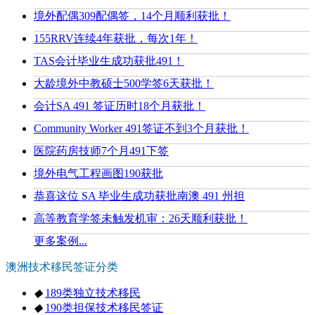
境外配偶309配偶签，14个月顺利获批！
155RRV连续4年获批，每次1年！
TAS会计毕业生成功获批491！
大龄境外中教硕士500学签6天获批！
会计SA 491 签证历时18个月获批！
Community Worker 491签证不到3个月获批！
医院药房技师7个月491下签
境外电气工程画图190获批
恭喜这位 SA 毕业生成功获批南澳 491 州担
高等教育学签未触发机审：26天顺利获批！
更多案例...
澳洲技术移民签证分类
◆
189类独立技术移民
◆
190类担保技术移民签证