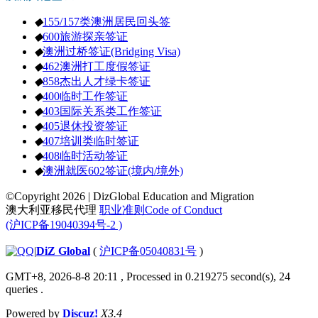
◆
155/157类澳洲居民回头签
◆
600旅游探亲签证
◆
澳洲过桥签证(Bridging Visa)
◆
462澳洲打工度假签证
◆
858杰出人才绿卡签证
◆
400临时工作签证
◆
403国际关系类工作签证
◆
405退休投资签证
◆
407培训类临时签证
◆
408临时活动签证
◆
澳洲就医602签证(境内/境外)
©Copyright 2026 | DizGlobal Education and Migration
澳大利亚移民代理
职业准则Code of Conduct
(沪ICP备19040394号-2 )
|
DiZ Global
(
沪ICP备05040831号
)
GMT+8, 2026-8-8 20:11
, Processed in 0.219275 second(s), 24
queries .
Powered by
Discuz!
X3.4